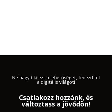
intelligencia által vezérelt platform alapvetően
arra törekszik,...
« Régebbi bejegyzések
Ne hagyd ki ezt a lehetőséget, fedezd fel
a digitális világot!
Csatlakozz hozzánk, és
változtass a jövődön!