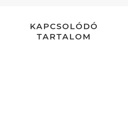
KAPCSOLÓDÓ
TARTALOM
ChatGPT felhasználók több mint
700 millió képet generáltak a
múlt hét óta, közölte az OpenAI
Szerző:
BestAMB
|
ápr 7, 2025
Egy döbbenetes felhasználói elköteleződés
megnyilvánulásaként, több mint 700 millió